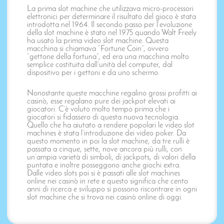
La prima slot machine che utilizzava micro-processori
elettronici per determinare il risultato del gioco è stata
introdotta nel 1964. Il secondo passo per l’evoluzione
della slot machine è stato nel 1975 quando Walt Freely
ha usato la prima video slot machine. Questa
macchina si chiamava “Fortune Coin”, ovvero
“gettone della fortuna”, ed era una macchina molto
semplice costituita dall’unità del computer, dal
dispositivo per i gettoni e da uno schermo.
Nonostante queste macchine regalino grossi profitti ai
casinò, esse regalano pure dei jackpot elevati ai
giocatori. C’è voluto molto tempo prima che i
giocatori si fidassero di questa nuova tecnologia.
Quello che ha aiutato a rendere popolari le video slot
machines è stata l’introduzione dei video poker. Da
questo momento in poi la slot machine, da tre rulli è
passata a cinque, sette, nove ancora più rulli, con
un’ampia varietà di simboli, di jackpots, di valori della
puntata e inoltre posseggono anche giochi extra.
Dalle video slots poi si è passati alle slot machines
online nei casinò in rete e questo significa che cento
anni di ricerca e sviluppo si possono riscontrare in ogni
slot machine che si trova nei casinò online di oggi.