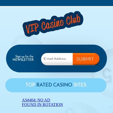
Sign up for the
NEWSLETTER
TOP
RATED CASINO
SITES
AS#404: NO AD
FOUND IN ROTATION