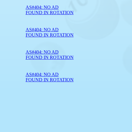
AS#404: NO AD
FOUND IN ROTATION
AS#404: NO AD
FOUND IN ROTATION
AS#404: NO AD
FOUND IN ROTATION
AS#404: NO AD
FOUND IN ROTATION