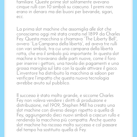
familiare. Queste prime slot solitamente avevano
cinque rulli con 10 simboli su ciascuno. I premi non
erano in denaro ma dei buoni per bevande, sigari,
ecc.
La prima slot machine che assomiglia alle slot che
conosciamo oggi mè stata creata nel 1899 da Charles
Fey. Questa macchina si chiamava “The Liberty Bell”,
ovvero “La Campana della libertà”, ed aveva tre rulli
con vari simboli, tra cui una campana della libertà
rotta, che era il simbolo più importante. In questa slot
machine si trovavano delle parti nuove, come il foro
per inserire i gettoni, una tavola dei pagamenti e una
grossa maniglia sul lato con la quale attivare il gioco.
L’inventore ha distribuito la macchina ai saloon per
verificare l’impatto che questa nuova tecnologia
avrebbe avuto sul pubblico.
Il successo è stato molto grande, e siccome Charles
Fey non voleva vendere i diritti di produzione e
distribuzione, nel 1909, Stephen Mill ha creato una
slot machine con diverso design rispetto a quella di
Fey, aggiungendo dieci nuovi simboli a ciascun rullo e
rendendo la macchina più compatta. Anche questa
slot machine ha riscosso molto successo e col passare
del tempo ha sostituito quella di Fey.